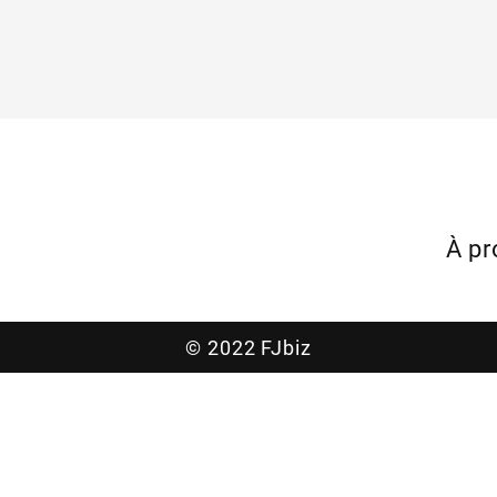
uits
Actualités
À propos
À p
© 2022 FJbiz