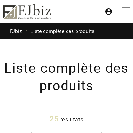
FJbiz
Liste complète des produits
Liste complète des
Accueil
produits
Produits
25
résultats
Actualités