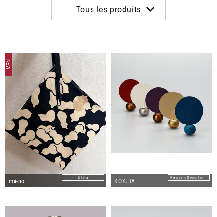
Tous les produits
À propos
NEW
Contactez-nous
Ukita
Koizumi Seisakusho Co.,Ltd
mu-no
KOYURA