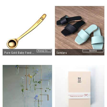
Nonoji Co.,Ltd.
MARIKO
Pure Gold Baby Food Spoon "Yui"
Sandaru