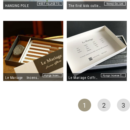
WEST VILLAGE TOKYO
Nonoji Co.,Ltd.
HANGING POLE
The first kids cutlery set
Hyogo Incense Coop
Hyogo Incense Coop
Le Mariage Incense Sticks
Le Mariage Coffret
1
2
3