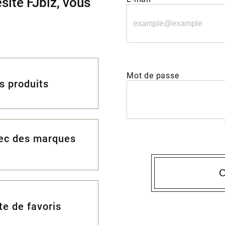
site FJbiz, vous
Mot de passe
es produits
vec des marques
C
te de favoris