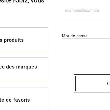
site FJbiz, vous
Mot de passe
es produits
vec des marques
C
te de favoris