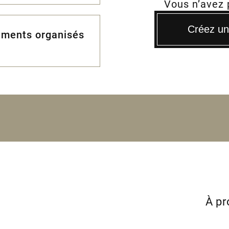
Vous n’avez
Créez un 
ements organisés
À p