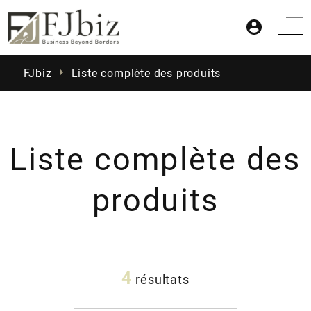
FJbiz
Liste complète des produits
Liste complète des
Accueil
produits
Produits
4
résultats
Actualités