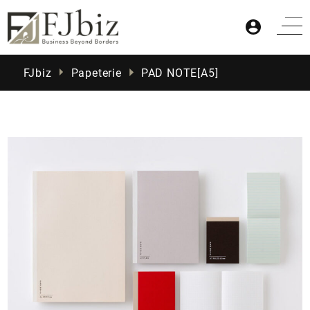
FJbiz
Papeterie
PAD NOTE[A5]
Accueil
Produits
Actualités