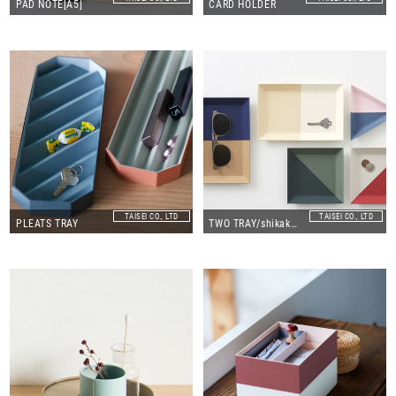
PAD NOTE[A5]
CARD HOLDER
TAISEI CO., LTD
TAISEI CO., LTD
PLEATS TRAY
TWO TRAY/shikaku:S