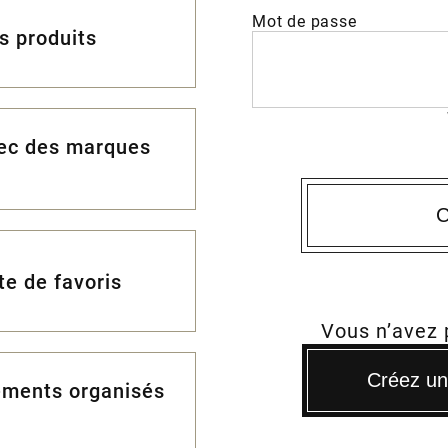
Mot de passe
es produits
vec des marques
C
te de favoris
Vous n’avez
Créez un 
ements organisés