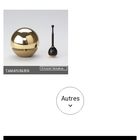
Koizumi Seisakusho Co.,Ltd
TAMAYURARIN