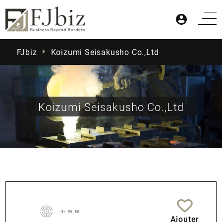
FJbiz
Koizumi Seisakusho Co.,Ltd
Koizumi Seisakusho Co.,Ltd
Accueil
Produits
Actualités
Ajouter