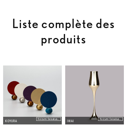
Liste complète des
produits
Koizumi Seisakusho Co.,Ltd
Koizumi Seisakusho Co.,Ltd
KOYURA
IWAI