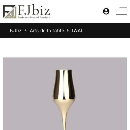
FJbiz
Arts de la table
IWAI
Accueil
Produits
Actualités